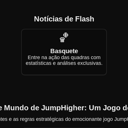
Notícias de Flash
🏀
Basquete
Entre na ação das quadras com
estatísticas e análises exclusivas.
e Mundo de JumpHigher: Um Jogo de 
es e as regras estratégicas do emocionante jogo Jump