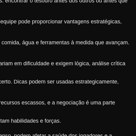
s: encontrar o tesouro antes dos outros ou antes que
equipe pode proporcionar vantagens estratégicas,
mo comida, água e ferramentas à medida que avançam.
iam em dificuldade e exigem lógica, análise crítica
 certo. Dicas podem ser usadas estrategicamente,
recursos escassos, e a negociação é uma parte
tam habilidades e forças.
enso, podem afetar a saúde dos jogadores e a