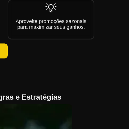
💡
Aproveite promoções sazonais
para maximizar seus ganhos.
ras e Estratégias