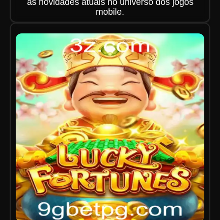
as novidades atuais no universo dos jogos
mobile.