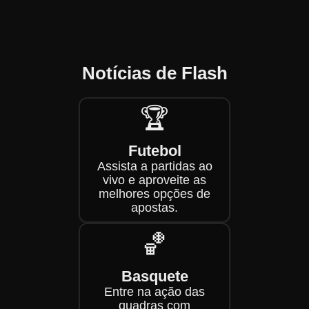
Notícias de Flash
🏆
Futebol
Assista a partidas ao
vivo e aproveite as
melhores opções de
apostas.
🏀
Basquete
Entre na ação das
quadras com