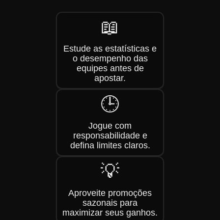
📖
Estude as estatísticas e
o desempenho das
equipes antes de
apostar.
🕒
Jogue com
responsabilidade e
defina limites claros.
💡
Aproveite promoções
sazonais para
maximizar seus ganhos.