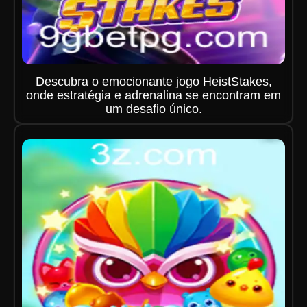
Descubra o emocionante jogo HeistStakes,
onde estratégia e adrenalina se encontram em
um desafio único.