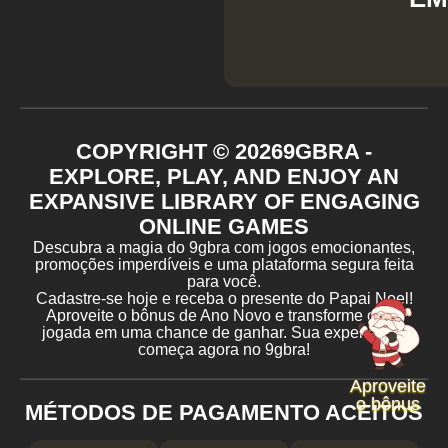
COPYRIGHT ©
2026
9GBRA -
EXPLORE, PLAY, AND ENJOY AN
EXPANSIVE LIBRARY OF ENGAGING
ONLINE GAMES
Descubra a magia do 9gbra com jogos emocionantes,
promoções imperdíveis e uma plataforma segura feita
para você.
Cadastre-se hoje e receba o presente do Papai Noel!
Aproveite o bônus de Ano Novo e transforme cada
jogada em uma chance de ganhar. Sua experiência
começa agora no 9gbra!
Aproveite
o bônus
MÉTODOS DE PAGAMENTO ACEITOS