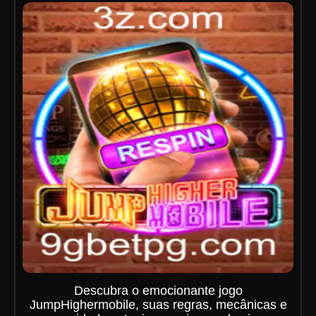
Descubra o emocionante jogo
JumpHighermobile, suas regras, mecânicas e