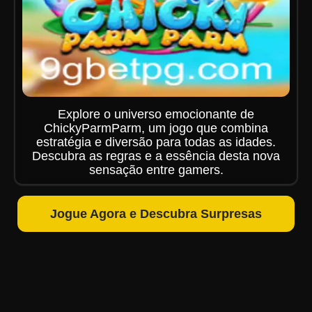
Explore o universo emocionante de
ChickyParmParm, um jogo que combina
estratégia e diversão para todas as idades.
Descubra as regras e a essência desta nova
sensação entre gamers.
Jogue Agora e Descubra Surpresas