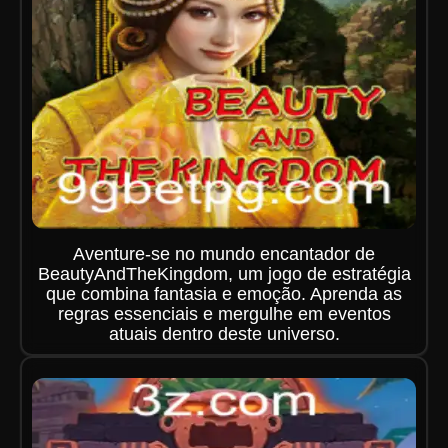
Aventure-se no mundo encantador de
BeautyAndTheKingdom, um jogo de estratégia
que combina fantasia e emoção. Aprenda as
regras essenciais e mergulhe em eventos
atuais dentro deste universo.