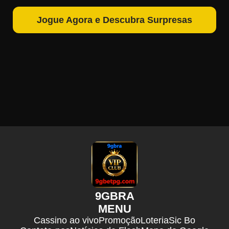
Jogue Agora e Descubra Surpresas
9GBRA
MENU
Cassino ao vivo
Promoção
Loteria
Sic Bo