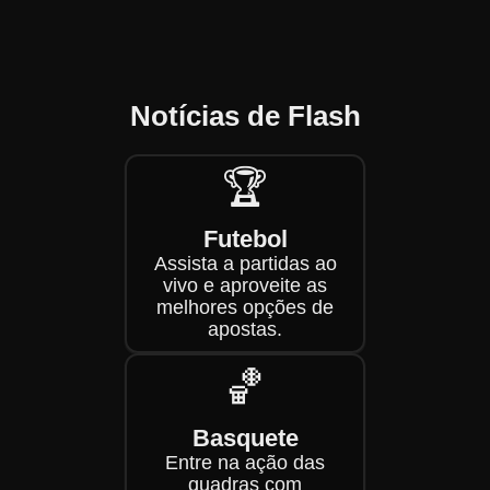
Notícias de Flash
🏆
Futebol
Assista a partidas ao
vivo e aproveite as
melhores opções de
apostas.
🏀
Basquete
Entre na ação das
quadras com