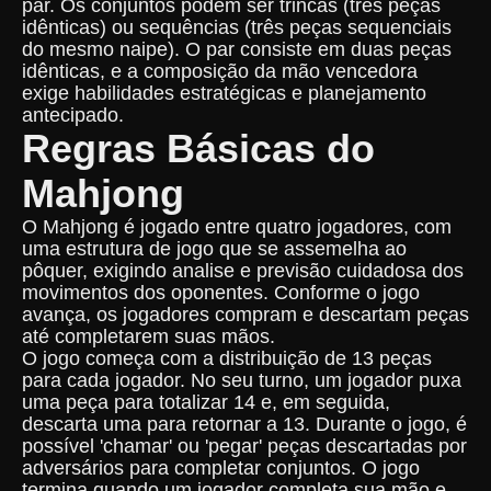
par. Os conjuntos podem ser trincas (três peças
idênticas) ou sequências (três peças sequenciais
do mesmo naipe). O par consiste em duas peças
idênticas, e a composição da mão vencedora
exige habilidades estratégicas e planejamento
antecipado.
Regras Básicas do
Mahjong
O Mahjong é jogado entre quatro jogadores, com
uma estrutura de jogo que se assemelha ao
pôquer, exigindo analise e previsão cuidadosa dos
movimentos dos oponentes. Conforme o jogo
avança, os jogadores compram e descartam peças
até completarem suas mãos.
O jogo começa com a distribuição de 13 peças
para cada jogador. No seu turno, um jogador puxa
uma peça para totalizar 14 e, em seguida,
descarta uma para retornar a 13. Durante o jogo, é
possível 'chamar' ou 'pegar' peças descartadas por
adversários para completar conjuntos. O jogo
termina quando um jogador completa sua mão e