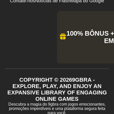
Contate-nos
Notícias de Flash
Mapa do Google
100% BÔNUS + 
EM
COPYRIGHT ©
2026
9GBRA -
EXPLORE, PLAY, AND ENJOY AN
EXPANSIVE LIBRARY OF ENGAGING
ONLINE GAMES
Descubra a magia do 9gbra com jogos emocionantes,
promoções imperdíveis e uma plataforma segura feita
para você.