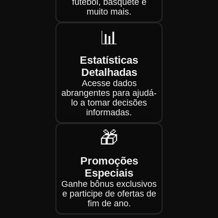
futebol, basquete e
muito mais.
📊
Estatísticas
Detalhadas
Acesse dados
abrangentes para ajudá-
lo a tomar decisões
informadas.
🎁
Promoções
Especiais
Ganhe bônus exclusivos
e participe de ofertas de
fim de ano.