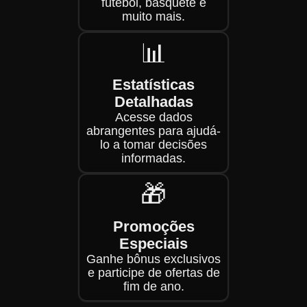
futebol, basquete e
muito mais.
📊
Estatísticas
Detalhadas
Acesse dados
abrangentes para ajudá-
lo a tomar decisões
informadas.
🎁
Promoções
Especiais
Ganhe bônus exclusivos
e participe de ofertas de
fim de ano.