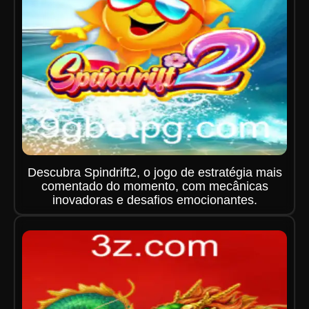
Descubra Spindrift2, o jogo de estratégia mais
comentado do momento, com mecânicas
inovadoras e desafios emocionantes.