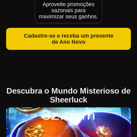
Aproveite promoções
sazonais para
maximizar seus ganhos.
Cadastre-se e receba um presente
de Ano Novo
Descubra o Mundo Misterioso de
Sheerluck