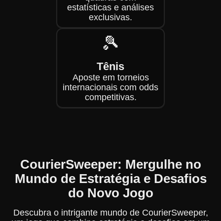
estatísticas e análises
exclusivas.
🎾
Tênis
Aposte em torneios
internacionais com odds
competitivas.
CourierSweeper: Mergulhe no
Mundo de Estratégia e Desafios
do Novo Jogo
Descubra o intrigante mundo de CourierSweeper,