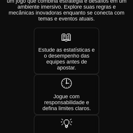
um jogo que combina estratégia e desafios em um
ambiente imersivo. Explore suas regras e
mecânicas inovadoras enquanto se conecta com
temas e eventos atuais.
📖
Estude as estatísticas e
o desempenho das
equipes antes de
apostar.
🕒
Jogue com
responsabilidade e
defina limites claros.
💡