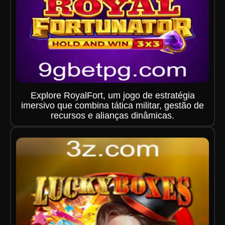
Explore RoyalFort, um jogo de estratégia
imersivo que combina tática militar, gestão de
recursos e alianças dinâmicas.