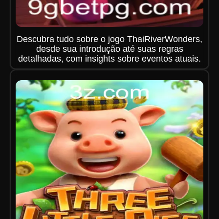
Descubra tudo sobre o jogo ThaiRiverWonders,
desde sua introdução até suas regras
detalhadas, com insights sobre eventos atuais.