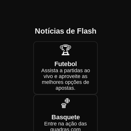
Notícias de Flash
🏆
Futebol
Assista a partidas ao
vivo e aproveite as
melhores opções de
apostas.
🏀
Basquete
Entre na ação das
quadras com