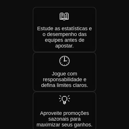
📖
Estude as estatísticas e
o desempenho das
equipes antes de
apostar.
🕒
Jogue com
responsabilidade e
defina limites claros.
💡
Aproveite promoções
sazonais para
maximizar seus ganhos.