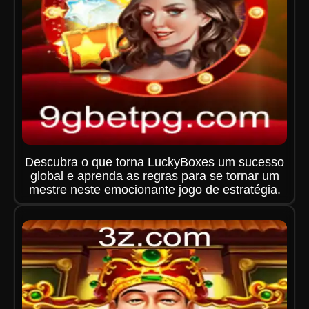
Descubra o que torna LuckyBoxes um sucesso
global e aprenda as regras para se tornar um
mestre neste emocionante jogo de estratégia.