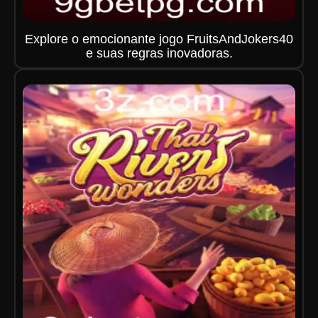
Explore o emocionante jogo FruitsAndJokers40
e suas regras inovadoras.