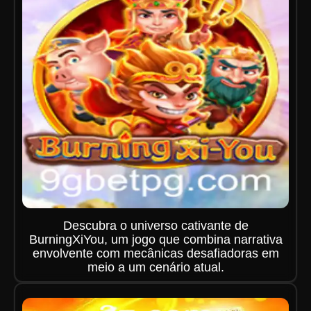
Descubra o universo cativante de
BurningXiYou, um jogo que combina narrativa
envolvente com mecânicas desafiadoras em
meio a um cenário atual.