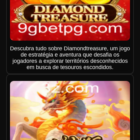
Descubra tudo sobre Diamondtreasure, um jogo
de estratégia e aventura que desafia os
jogadores a explorar territórios desconhecidos
em busca de tesouros escondidos.