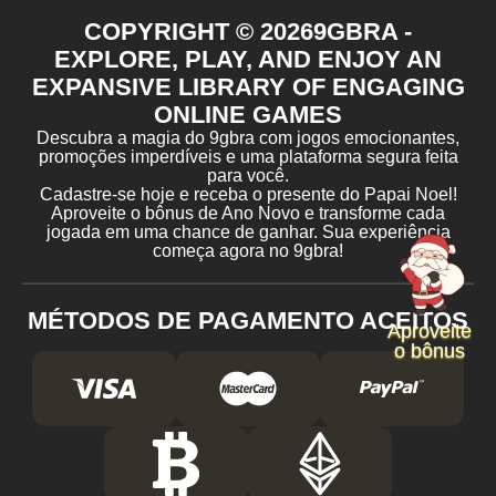
COPYRIGHT ©
2026
9GBRA -
EXPLORE, PLAY, AND ENJOY AN
EXPANSIVE LIBRARY OF ENGAGING
ONLINE GAMES
Descubra a magia do 9gbra com jogos emocionantes,
promoções imperdíveis e uma plataforma segura feita
para você.
Cadastre-se hoje e receba o presente do Papai Noel!
Aproveite o bônus de Ano Novo e transforme cada
jogada em uma chance de ganhar. Sua experiência
começa agora no 9gbra!
MÉTODOS DE PAGAMENTO ACEITOS
Aproveite
o bônus