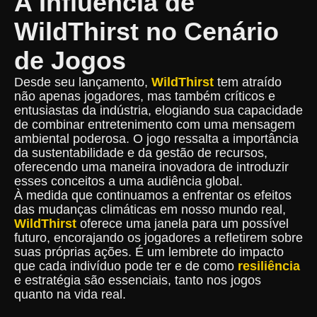
A Influência de
WildThirst no Cenário
de Jogos
Desde seu lançamento,
WildThirst
tem atraído
não apenas jogadores, mas também críticos e
entusiastas da indústria, elogiando sua capacidade
de combinar entretenimento com uma mensagem
ambiental poderosa. O jogo ressalta a importância
da sustentabilidade e da gestão de recursos,
oferecendo uma maneira inovadora de introduzir
esses conceitos a uma audiência global.
À medida que continuamos a enfrentar os efeitos
das mudanças climáticas em nosso mundo real,
WildThirst
oferece uma janela para um possível
futuro, encorajando os jogadores a refletirem sobre
suas próprias ações. É um lembrete do impacto
que cada indivíduo pode ter e de como
resiliência
e estratégia são essenciais, tanto nos jogos
quanto na vida real.