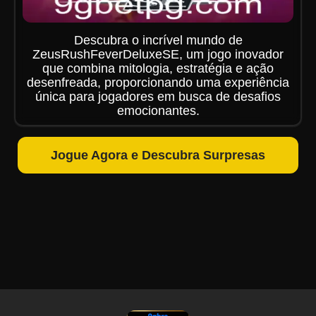
Descubra o incrível mundo de
ZeusRushFeverDeluxeSE, um jogo inovador
que combina mitologia, estratégia e ação
desenfreada, proporcionando uma experiência
única para jogadores em busca de desafios
emocionantes.
Jogue Agora e Descubra Surpresas