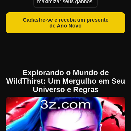
maximizar seus ganhos.
Cadastre-se e receba um presente
de Ano Novo
Explorando o Mundo de
WildThirst: Um Mergulho em Seu
Universo e Regras