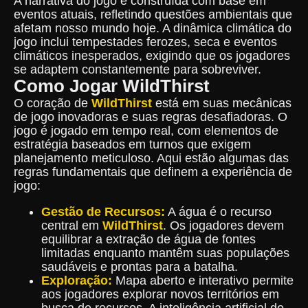
A narrativa do jogo é construída com base em
eventos atuais, refletindo questões ambientais que
afetam nosso mundo hoje. A dinâmica climática do
jogo inclui tempestades ferozes, seca e eventos
climáticos inesperados, exigindo que os jogadores
se adaptem constantemente para sobreviver.
Como Jogar WildThirst
O coração de
WildThirst
está em suas mecânicas
de jogo inovadoras e suas regras desafiadoras. O
jogo é jogado em tempo real, com elementos de
estratégia baseados em turnos que exigem
planejamento meticuloso. Aqui estão algumas das
regras fundamentais que definem a experiência de
jogo:
Gestão de Recursos:
A água é o recurso
central em
WildThirst
. Os jogadores devem
equilibrar a extração de água de fontes
limitadas enquanto mantêm suas populações
saudáveis e prontas para a batalha.
Exploração:
Mapa aberto e interativo permite
aos jogadores explorar novos territórios em