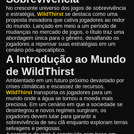
No crescente universo dos jogos de sobrevivência
e estratégia,
WildThirst
se destaca como uma
proposta inovadora que cativa jogadores ao redor
do mundo. Lançado em meio a um período de
mudanças no mercado de jogos, o título traz uma
abordagem única para o gênero, desafiando os
jogadores a repensar suas estratégias em um
cenário pós-apocalíptico.
A Introdução ao Mundo
de WildThirst
Ambientado em um futuro próximo devastado por
crises climáticas e escassez de recursos,
WildThirst
transporta os jogadores para um
mundo onde a água se tornou a moeda mais
preciosa. Em um cenário em que a sociedade se
desintegrou e novos regimes surgiram, os
jogadores devem lutar para garantir a
sobrevivência de seu clã enquanto exploram terras
selvagens e perigosas.